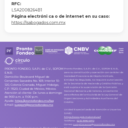
RFC:
LSA2008264B1
Página electróni ca o de internet en su caso:
https://lsabogados.com.mx
PRONTO FONDEO, S.A.P.I. de C.V., SOFOM
Pronto Fondeo, S.A.P.I. de C.V., SOFOM E.N.R.,
E.N.R.
para su constitución y operación con carácter de
Sociedad Financiera de Objeto Múltiple,
Domicilio: Boulevard Miguel de
Entidad No Regulada, no requiere autorización
Cervantes Saavedra No. 169, Interior 10-
de la Secretaría de Hacienda y Crédito Público, y
120, Colonia Granada, Miguel Hidalgo,
está sujeta a la supervisión de la Comisión
C.P. 11520, Ciudad de México, México.
Nacional Bancaria y de Valores, únicamente
Atención al cliente: De lunes a domingo
para efectos del artículo 56 de la Ley General de
de 9:00 a.m. a 11:00 p.m.
Organizaciones y Actividades Auxiliares del
Ayuda
:
https://prontofondeo.mx/faq
Crédito.
Email
:
support@prontofondeo.mx
Unidad Especializada de Atención a Usuarios
(UNE):
https://www.gob.mx/condusef
Teléfono:
:
52 55 9990 5970
Correo
:
cumplimiento@prontofondeo.mx